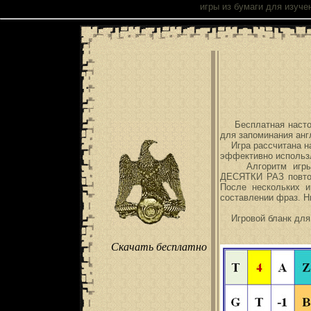
Настольные
игры из бумаги
для изучен
Бесплатная настол
для запоминания анг
Игра рассчитана на 
эффективно использ
Алгоритм игры ре
ДЕСЯТКИ РАЗ повто
После нескольких и
составлении фраз. Н
Игровой бланк для 
Скачать бесплатно