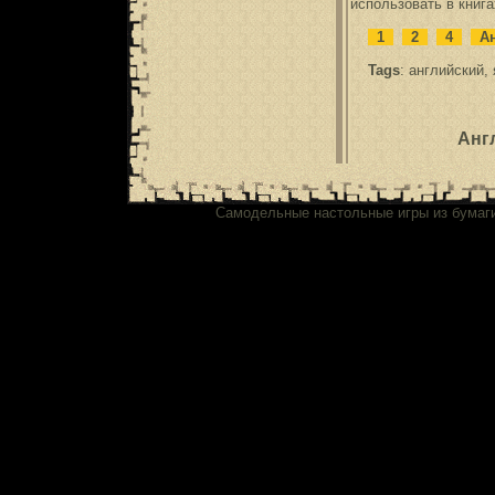
использовать в книга
1
2
4
Ан
Tags
:
английский
,
Анг
Самодельные настольные игры из бумаг