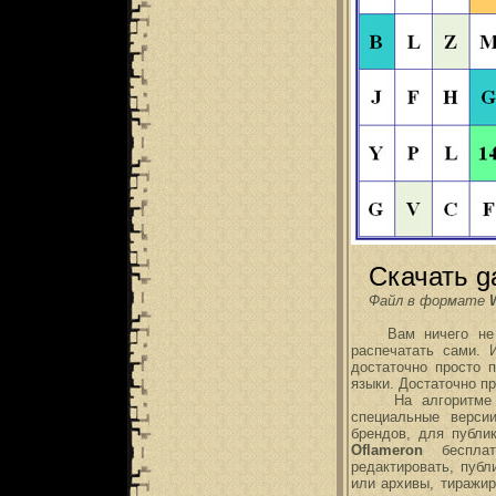
Скачать g
Файл в формате
Вам ничего не на
распечатать сами. 
достаточно просто 
языки. Достаточно п
На алгоритм
специальные верси
брендов, для публи
Oflameron
бесплатн
редактировать, публ
или архивы, тиражир