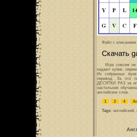
Файл с описанием 
Скачать g
Игра совсем не сл
кидают кубик, пере
Из собранных букв
перевод. За это п
ДЕСЯТКИ РАЗ за иг
настольная обучающ
английских слов.
1
2
4
Ан
Tags
:
английский
,
Анг