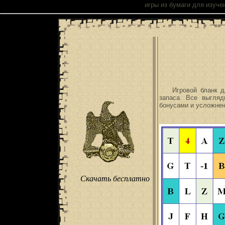
Настольные
игры из бумаги
для изучен
Игровой бланк для 
запаса. Все выгляд
бонусами и усложне
Скачать бесплатно