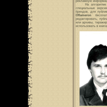
рекламную информаци
На алгоритм
специальные верси
брендов, для публи
Oflameron
бесплатн
редактировать, публ
или архивы, тиражир
использовать в книга