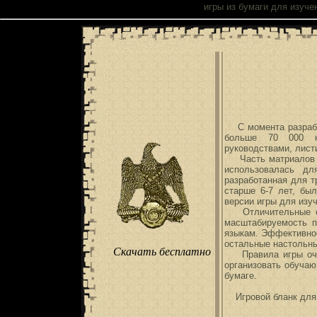
Настольные
игры из бумаги
для изучен
С момента разрабо
больше 70 000 к
руководствами, лист
Часть матриалов пу
использовалась дл
разработанная для т
старше 6-7 лет, бы
версии игры для изуч
Отличительные о
масштабируемость п
языкам. Эффективно
остальные настольн
Скачать бесплатно
Правила игры очен
организовать обучаю
бумаге.
Игровой бланк для 