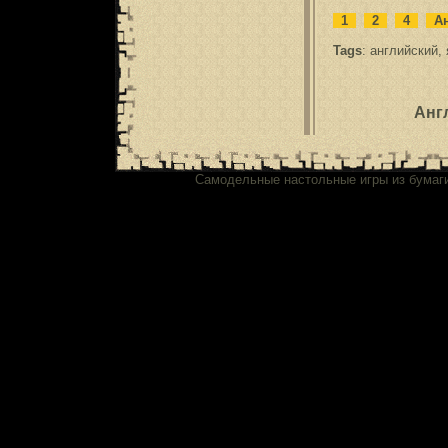
1
2
4
Ан
Tags
:
английский
,
Анг
Самодельные настольные игры из бумаг