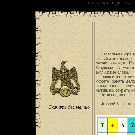
Настольные
игры из бумаги
для изучен
Настольная игра дл
английского языка)
летних каникул. По
бонусами. А участ
английские слова.
Такак игра - отличн
можете "занять дело
определнное колич
например, открытый д
Читаем далее ...
Игровой бланк для 
Скачать бесплатно