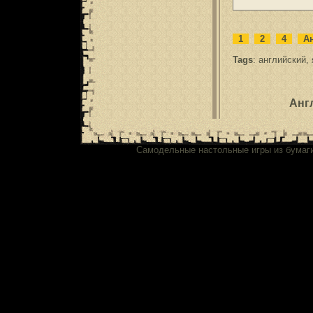
1
2
4
Ан
Tags
:
английский
,
Анг
Самодельные настольные игры из бумаг