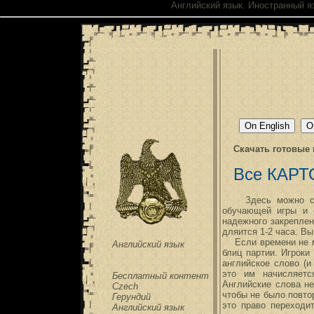
Английский язык. Иностранный я
Скачать готовые
Все КАРТ
Здесь можно скач
обучающей игры и 
надежного закреплен
дляится 1-2 часа. В
Если времени не мн
Английский язык
блиц партии. Игрок
английское слово (и
это им начисляетс
Бесплатный контент
Английские слова не
Czech
чтобы не было повто
Герундий
это право переходи
Английский язык