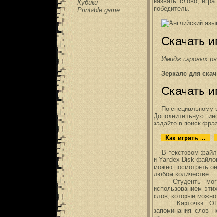
назвать слово, игр
Кубики
победитель.
Printable game
Скачать и
Имидж игровых р
Зеркало для ска
Скачать и
По специальному 
Дополнительную ин
задайте в поиск фра
Как играть ...
В текстовом фай
и Yandex Disk файло
можно посмотреть он
любом количестве.
Студенты могут п
использованием этих
слов, которые можно 
Карточки OFLAME
запоминания слов н