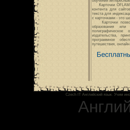
обучения интересны
Карточки OFLAMERO
контента для сайто
текста для индексац
с карточками - это 
Карточки позволяю
образования или 
полиграфическое 
издательства, при
программное обесп
путешествия, онлайн 
Бесплатн
Czech IT
Английский язык. Учим ин
Англий