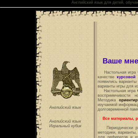
Английский язык для детей, обучаю
Ваше мне
Настольная игра
качестве
курсовой
появились варианты 
варианты игры для и
Настольная игра
восприимчивости н
Методика
ориенти
изучаемой информац
Английский язык
долговременной памя
Все материалы, 
Английский язык
Игральный кубик
Периодически разр
методики, варианты,
для рефератов и к