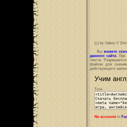
(c) by Valery V Shm
Вы
можете ска
данного сайта
. При
текста. Разрешается
файлах для скачива
действующего законо
Учим англ
Тэги
No accounts
in
Fa