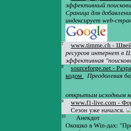
эффективный поискови
Сраница для добавлени
индексирует web-стра
7
www.timme.ch - Швей
ресурсов интернет в Ш
эффективная "поисков
8
sourceforge.net - Ра
кодом
Преодолевая ба
открытым исходным к
9
www.f1-live.com - Фо
Сезон уже начался.
10
Анекдот
Окошко в Win-дах: "Пр