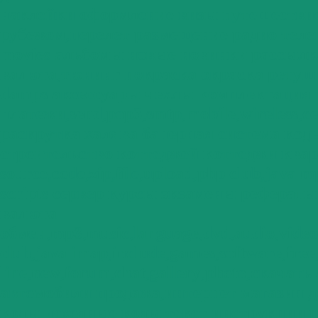
наклейки оформление визы путешестви
рубежом
,
перелет размещение радио тел
movies альбомы новые новинки рассылк
валюта
,
тюнинг покраска окраска ретуш
damps аксессуары чехлы комплектация
платежи
,
send
,
pop3
,
smtp
,
mobile
,
wireless
,
ce
раскрутка халява банерная система код
строительство коттеджей коттеджи ква
source
,
code
,
zip
,
file
,
upload
,
php club
,
java
m
scripts сервер курсы экзамены реферат
валюта
обмен
,
mp3
,
music
,
language
,
dvd
,
audio
,
video
club
,
java
imap
,
include
,
games
,
software
,
free
line
,
new
,
forum
,
chat
,
gallery
,
photo
,
скачать
автомобили продажа
,
интернет магазин д
коды исходные коды текст инструкции 