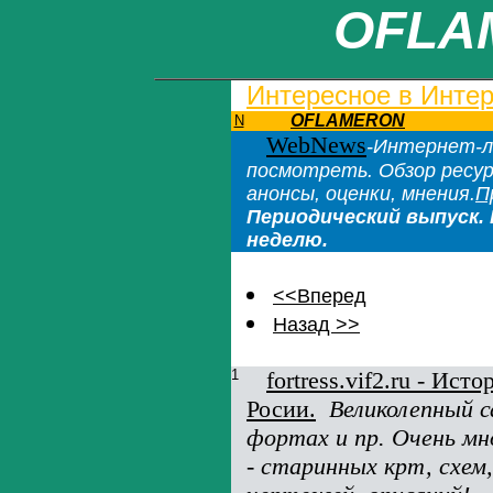
OFLA
Интересное в Инте
OFLAMERON
N
WebNews
-Интернет-л
посмотреть. Обзор ресу
анонсы, оценки, мнения.
П
Периодический выпуск. 
неделю.
<<Вперед
Назад >>
1
fortress.vif2.ru - Ист
Росии.
Великолепный с
фортах и пр. Очень м
- старинных крт, схем