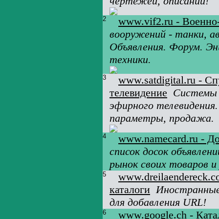
чертежей, описаний!
2
www.vif2.ru - Военн
вооружений - танки, а
Объявления. Форум. Эн
техники.
3
www.satdigital.ru - 
телевидение
Системы 
эфирного телевидения.
параметры, продажа.
4
www.namecard.ru - Д
список досок объявлен
рынок своих товаров и 
5
www.dreilaendereck.
каталоги
Иностранные
для добавления URL!
6
www.google.ch - Ката