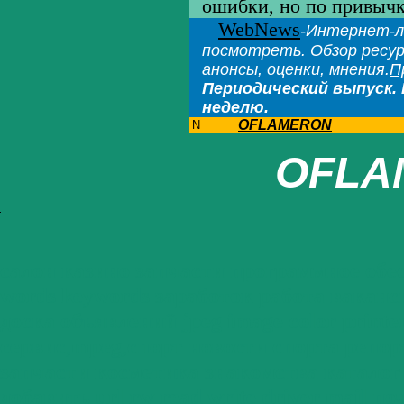
ошибки, но по привычк
WebNews
-Интернет-л
посмотреть. Обзор ресу
анонсы, оценки, мнения.
П
Периодический выпуск. 
неделю.
OFLAMERON
N
OFLA
салон казино запчасти программное обе
words keywords заработок работа вакан
доска объявлений jpeg image color prin
сервис
,
mpeg
,
спорт новости спорта репо
запчасти косметика знакомства каталог
добавить url rw read write driver mail по