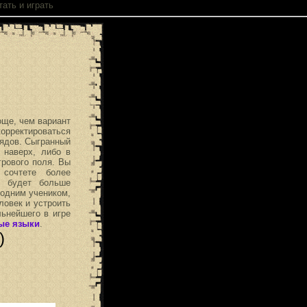
ать и играть
още, чем вариант
корректироваться
рядов. Сыгранный
 наверх, либо в
грового поля. Вы
сочтете более
м будет больше
 одним учеником,
ловек и устроить
ьнейшего в игре
ые языки
.
)