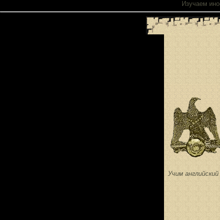
Изучаем ино
Учим английский