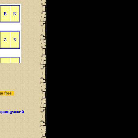
ge free
французский
.