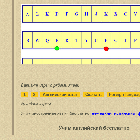
Вариант игры с рядами ячеек
1
2
Английский язык
Скачать
Foreign langua
#учебныекурсы
Учим иностранные языки бесплатно:
немецкий
,
испанский
,
Учим английский бесплатно