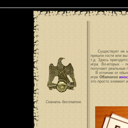
Скачать, распечатать, играть - самодельны
Существует не мало
пришли гости или вы
т.д. Здесь пригодит
игра. Во-вторых - 
получают реальные 
В отличие от обычны
игре
Oflameron
инос
это просто элемент 
Скачать бесплатно