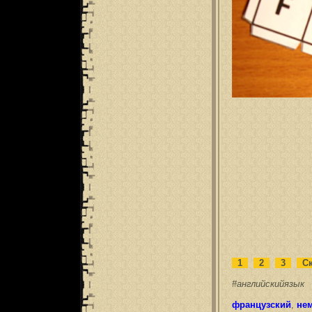
1
2
3
Ск
#английскийязык
французский
,
не