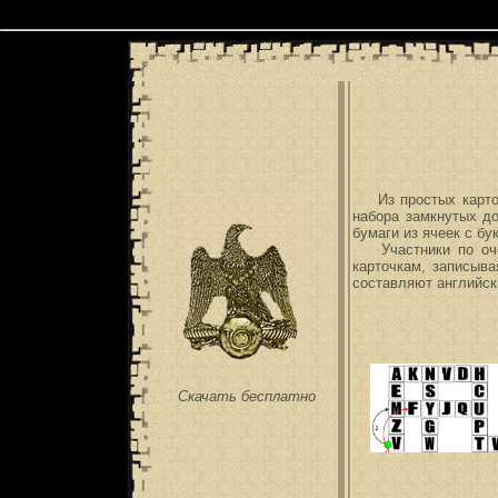
Скачать, распечатать, играть - самодельны
Из простых карточе
набора замкнутых до
бумаги из ячеек с бу
Участники по очер
карточкам, записыва
составляют английск
Скачать бесплатно