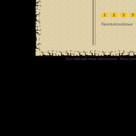
1
2
3
#английскийязык
Английский язык бесплатно. Иностра