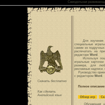
Самодельная
развивающа
Для изучени
специальные играл
самим из подручных
распечатать на пр
редакторе
Word
.
Используя пошаго
игральные карточк
размера, для любо
рекламные надписи,
Руководство ориент
с редактором
Word
.
Скачать бесплатно
Полное описание 
Как сделать
Английский язык
Обзор игр
Ска
Обучающая и