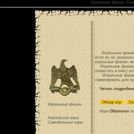
Игральные фишки. Скач
Игральные фишки и
если их не оказалос
игральных фишек, мо
Игральные фишки из
поместить в книгу ил
Игральные фишки л
ламинировать для пр
Читать подробнее 
Обзор игр
Ска
Игральные фишки
Игра
Oflameron
по
Английский язык
Самодельные игры