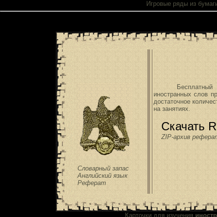
Игровые ряды
из бумаг
Бесплатны
иностранных слов пр
достаточное количес
на занятиях.
Скачать 
ZIP-архив рефера
Словарный запас
Английский язык
Реферат
Карточки для изучения
иност