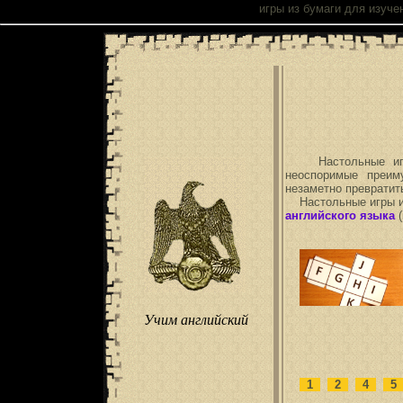
Настольные
игры из бумаги
для изучен
Настольные игры 
неоспоримые преим
незаметно превратит
Настольные игры из
английского языка
(
Учим английский
1
2
4