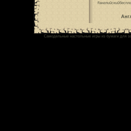
#английскийбеспл
Анг
Самодельные настольные игры из бумаги для з