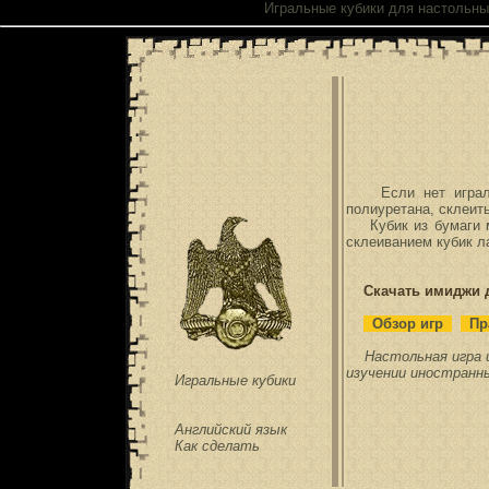
Игральные кубики для настольных
Если нет игрально
полиуретана, склеит
Кубик из бумаги мо
склеиванием кубик л
Скачать имиджи д
Обзор игр
Пр
Настольная игра 
изучении иностранн
Игральные кубики
Английский язык
Как сделать